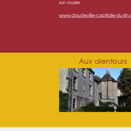
son musée.
www.doudeville-capitale-du-lin
PAGES
Aux alentours