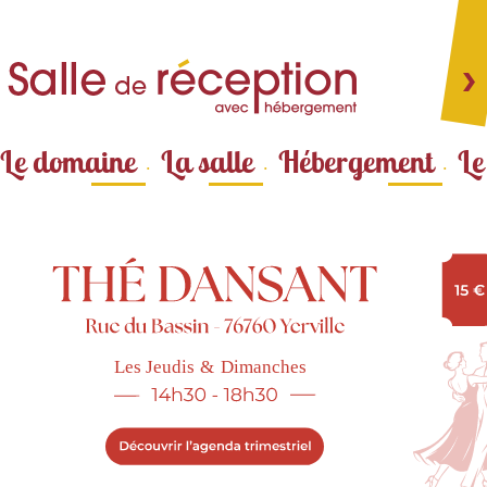
Aller au
contenu
principal
Le domaine
La salle
Hébergement
Le