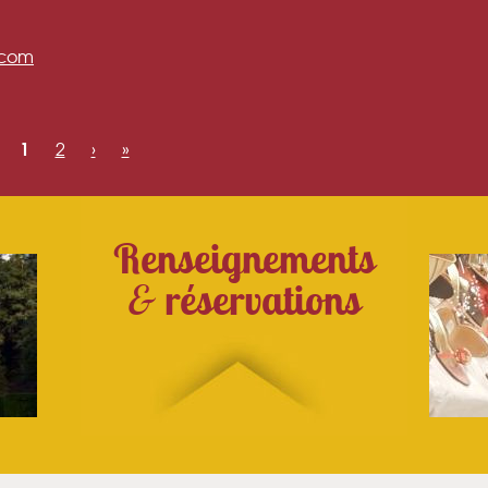
.com
1
2
›
»
Renseignements
&
réservations