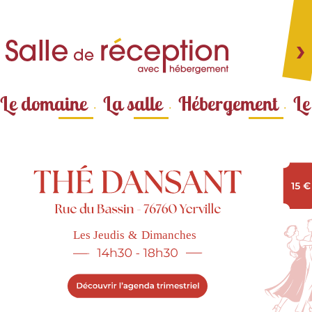
Aller au
contenu
principal
Le domaine
La salle
Hébergement
Le