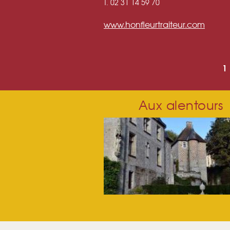
T. 02 31 14 59 70
www.honfleurtraiteur.com
PAGES
1
Aux alentours