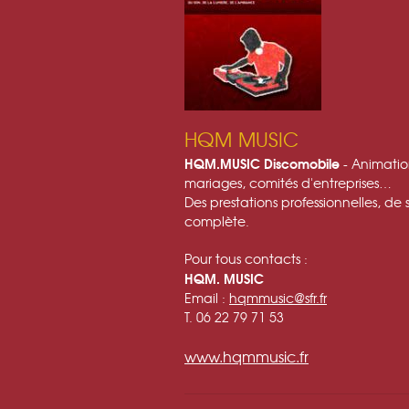
HQM MUSIC
HQM.MUSIC Discomobile
- Animation
mariages, comités d'entreprises…
Des prestations professionnelles, de 
complète.
Pour tous contacts :
HQM. MUSIC
Email :
hqmmusic@sfr.fr
T. 06 22 79 71 53
www.hqmmusic.fr