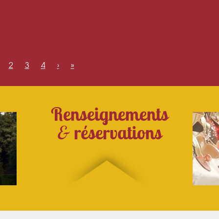
2
3
4
›
»
Renseignements
&
réservations