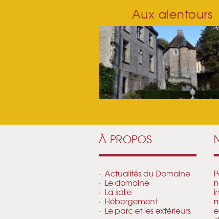
Aux alentours
À PROPOS
Actualités du Domaine
P
Le domaine
n
La salle
i
Hébergement
m
Le parc et les extérieurs
e