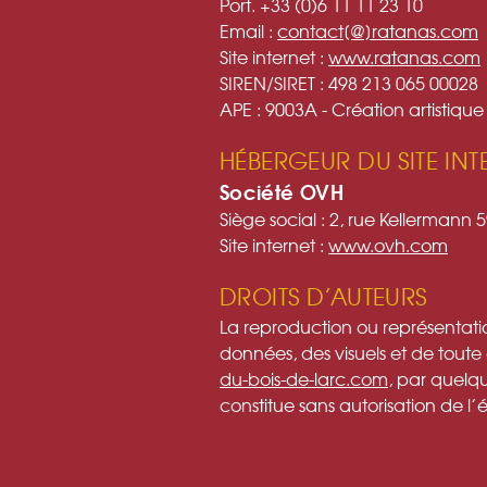
Port. +33 (0)6 11 11 23 10
Email :
contact[@]ratanas.com
Site internet :
www.ratanas.com
SIREN/SIRET : 498 213 065 00028
APE : 9003A - Création artistique
HÉBERGEUR DU SITE INT
Société OVH
Siège social : 2, rue Kellermann
Site internet :
www.ovh.com
DROITS D’AUTEURS
La reproduction ou représentatio
données, des visuels et de toute 
du-bois-de-larc.com
, par quelqu
constitue sans autorisation de l