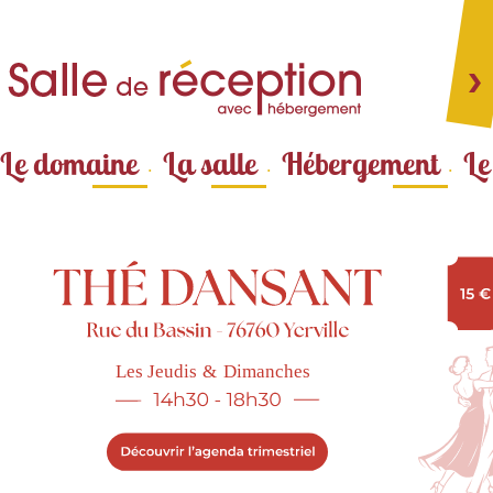
Aller au
contenu
principal
Le domaine
La salle
Hébergement
Le